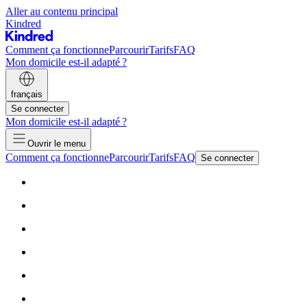
Aller au contenu principal
Kindred
Comment ça fonctionne
Parcourir
Tarifs
FAQ
Mon domicile est-il adapté ?
français
Se connecter
Mon domicile est-il adapté ?
Ouvrir le menu
Comment ça fonctionne
Parcourir
Tarifs
FAQ
Se connecter