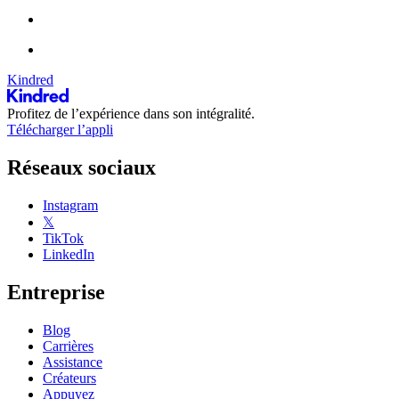
Kindred
Profitez de l’expérience dans son intégralité.
Télécharger l’appli
Réseaux sociaux
Instagram
𝕏
TikTok
LinkedIn
Entreprise
Blog
Carrières
Assistance
Créateurs
Appuyez