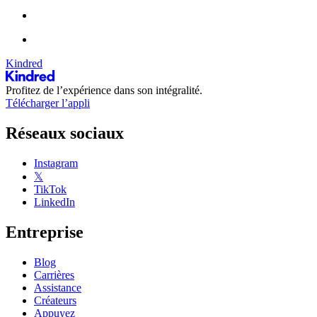
Kindred
Profitez de l’expérience dans son intégralité.
Télécharger l’appli
Réseaux sociaux
Instagram
𝕏
TikTok
LinkedIn
Entreprise
Blog
Carrières
Assistance
Créateurs
Appuyez