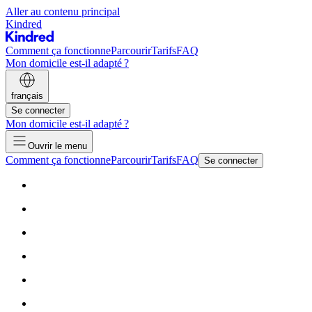
Aller au contenu principal
Kindred
Comment ça fonctionne
Parcourir
Tarifs
FAQ
Mon domicile est-il adapté ?
français
Se connecter
Mon domicile est-il adapté ?
Ouvrir le menu
Comment ça fonctionne
Parcourir
Tarifs
FAQ
Se connecter