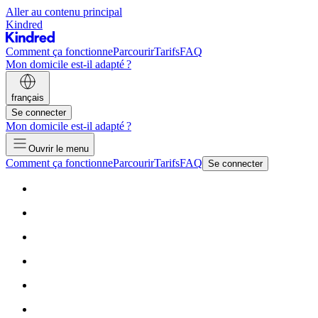
Aller au contenu principal
Kindred
Comment ça fonctionne
Parcourir
Tarifs
FAQ
Mon domicile est-il adapté ?
français
Se connecter
Mon domicile est-il adapté ?
Ouvrir le menu
Comment ça fonctionne
Parcourir
Tarifs
FAQ
Se connecter