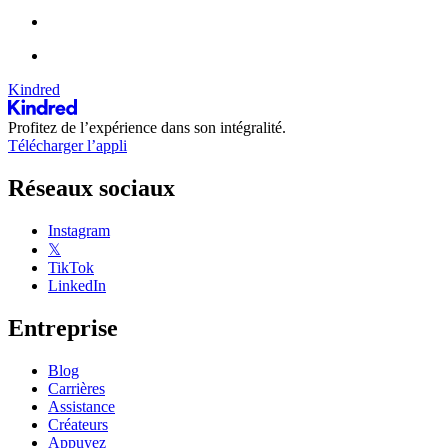
Kindred
Profitez de l’expérience dans son intégralité.
Télécharger l’appli
Réseaux sociaux
Instagram
𝕏
TikTok
LinkedIn
Entreprise
Blog
Carrières
Assistance
Créateurs
Appuyez