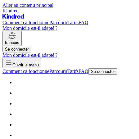
Aller au contenu principal
Kindred
Comment ça fonctionne
Parcourir
Tarifs
FAQ
Mon domicile est-il adapté ?
français
Se connecter
Mon domicile est-il adapté ?
Ouvrir le menu
Comment ça fonctionne
Parcourir
Tarifs
FAQ
Se connecter