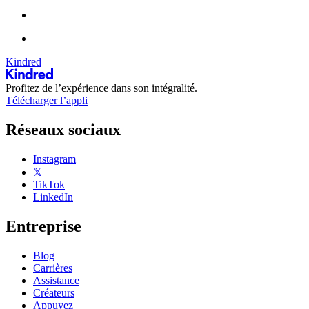
Kindred
Profitez de l’expérience dans son intégralité.
Télécharger l’appli
Réseaux sociaux
Instagram
𝕏
TikTok
LinkedIn
Entreprise
Blog
Carrières
Assistance
Créateurs
Appuyez