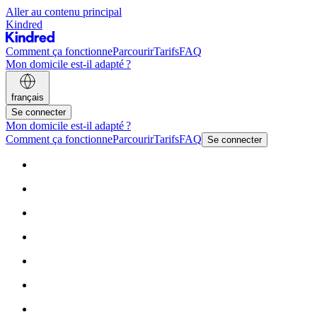
Aller au contenu principal
Kindred
Comment ça fonctionne
Parcourir
Tarifs
FAQ
Mon domicile est-il adapté ?
français
Se connecter
Mon domicile est-il adapté ?
Comment ça fonctionne
Parcourir
Tarifs
FAQ
Se connecter