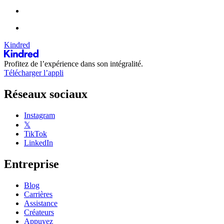
Kindred
Profitez de l’expérience dans son intégralité.
Télécharger l’appli
Réseaux sociaux
Instagram
𝕏
TikTok
LinkedIn
Entreprise
Blog
Carrières
Assistance
Créateurs
Appuyez