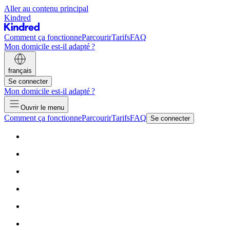
Aller au contenu principal
Kindred
Comment ça fonctionne
Parcourir
Tarifs
FAQ
Mon domicile est-il adapté ?
français
Se connecter
Mon domicile est-il adapté ?
Ouvrir le menu
Comment ça fonctionne
Parcourir
Tarifs
FAQ
Se connecter