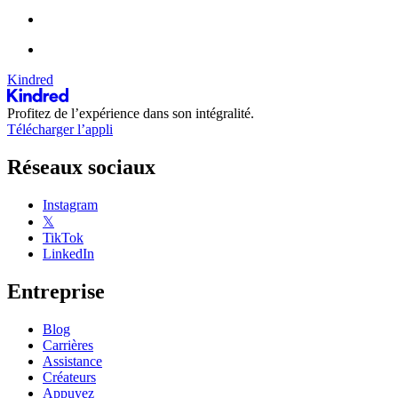
Kindred
Profitez de l’expérience dans son intégralité.
Télécharger l’appli
Réseaux sociaux
Instagram
𝕏
TikTok
LinkedIn
Entreprise
Blog
Carrières
Assistance
Créateurs
Appuyez