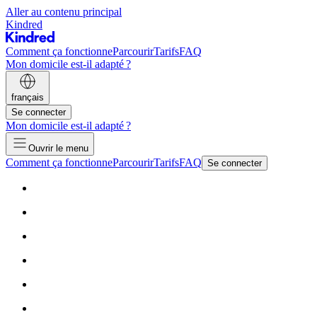
Aller au contenu principal
Kindred
Comment ça fonctionne
Parcourir
Tarifs
FAQ
Mon domicile est-il adapté ?
français
Se connecter
Mon domicile est-il adapté ?
Ouvrir le menu
Comment ça fonctionne
Parcourir
Tarifs
FAQ
Se connecter