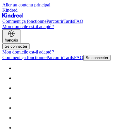
Aller au contenu principal
Kindred
Comment ça fonctionne
Parcourir
Tarifs
FAQ
Mon domicile est-il adapté ?
français
Se connecter
Mon domicile est-il adapté ?
Comment ça fonctionne
Parcourir
Tarifs
FAQ
Se connecter