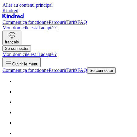
Aller au contenu principal
Kindred
Comment ça fonctionne
Parcourir
Tarifs
FAQ
Mon domicile est-il adapté ?
français
Se connecter
Mon domicile est-il adapté ?
Ouvrir le menu
Comment ça fonctionne
Parcourir
Tarifs
FAQ
Se connecter