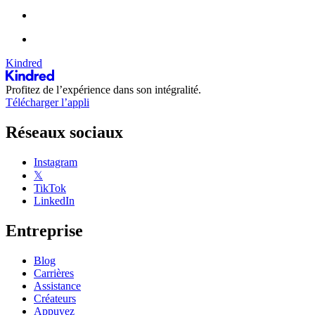
Kindred
Profitez de l’expérience dans son intégralité.
Télécharger l’appli
Réseaux sociaux
Instagram
𝕏
TikTok
LinkedIn
Entreprise
Blog
Carrières
Assistance
Créateurs
Appuyez