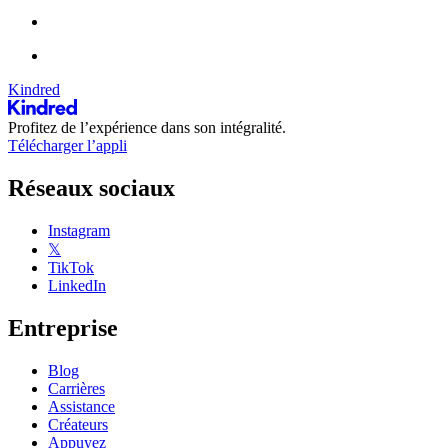
Kindred
Profitez de l’expérience dans son intégralité.
Télécharger l’appli
Réseaux sociaux
Instagram
𝕏
TikTok
LinkedIn
Entreprise
Blog
Carrières
Assistance
Créateurs
Appuyez