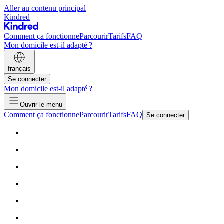
Aller au contenu principal
Kindred
Comment ça fonctionne
Parcourir
Tarifs
FAQ
Mon domicile est-il adapté ?
français
Se connecter
Mon domicile est-il adapté ?
Ouvrir le menu
Comment ça fonctionne
Parcourir
Tarifs
FAQ
Se connecter