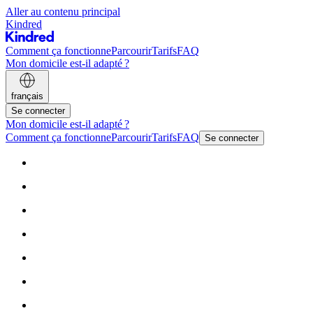
Aller au contenu principal
Kindred
Comment ça fonctionne
Parcourir
Tarifs
FAQ
Mon domicile est-il adapté ?
français
Se connecter
Mon domicile est-il adapté ?
Comment ça fonctionne
Parcourir
Tarifs
FAQ
Se connecter