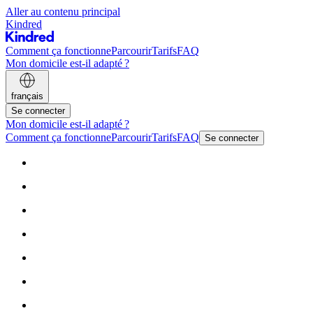
Aller au contenu principal
Kindred
Comment ça fonctionne
Parcourir
Tarifs
FAQ
Mon domicile est-il adapté ?
français
Se connecter
Mon domicile est-il adapté ?
Comment ça fonctionne
Parcourir
Tarifs
FAQ
Se connecter