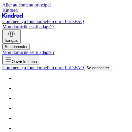
Aller au contenu principal
Kindred
Comment ça fonctionne
Parcourir
Tarifs
FAQ
Mon domicile est-il adapté ?
français
Se connecter
Mon domicile est-il adapté ?
Ouvrir le menu
Comment ça fonctionne
Parcourir
Tarifs
FAQ
Se connecter