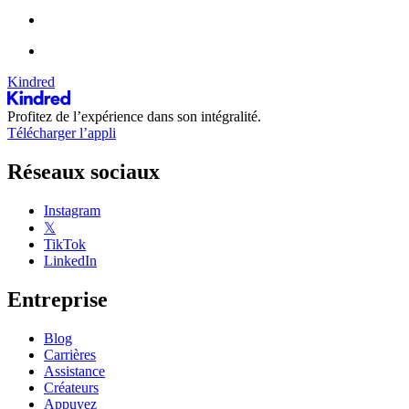
Kindred
Profitez de l’expérience dans son intégralité.
Télécharger l’appli
Réseaux sociaux
Instagram
𝕏
TikTok
LinkedIn
Entreprise
Blog
Carrières
Assistance
Créateurs
Appuyez