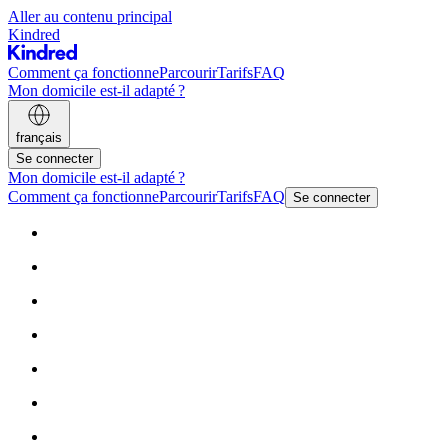
Aller au contenu principal
Kindred
Comment ça fonctionne
Parcourir
Tarifs
FAQ
Mon domicile est-il adapté ?
français
Se connecter
Mon domicile est-il adapté ?
Comment ça fonctionne
Parcourir
Tarifs
FAQ
Se connecter