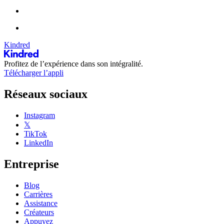
Kindred
Profitez de l’expérience dans son intégralité.
Télécharger l’appli
Réseaux sociaux
Instagram
𝕏
TikTok
LinkedIn
Entreprise
Blog
Carrières
Assistance
Créateurs
Appuyez