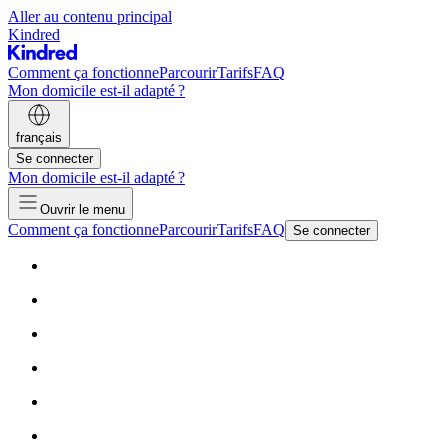
Aller au contenu principal
Kindred
Comment ça fonctionne
Parcourir
Tarifs
FAQ
Mon domicile est-il adapté ?
français
Se connecter
Mon domicile est-il adapté ?
Ouvrir le menu
Comment ça fonctionne
Parcourir
Tarifs
FAQ
Se connecter