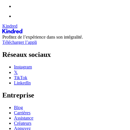
Kindred
Profitez de l’expérience dans son intégralité.
Télécharger l’appli
Réseaux sociaux
Instagram
𝕏
TikTok
LinkedIn
Entreprise
Blog
Carrières
Assistance
Créateurs
Appuyez