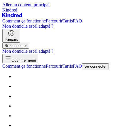
Aller au contenu principal
Kindred
Comment ça fonctionne
Parcourir
Tarifs
FAQ
Mon domicile est-il adapté ?
français
Se connecter
Mon domicile est-il adapté ?
Ouvrir le menu
Comment ça fonctionne
Parcourir
Tarifs
FAQ
Se connecter