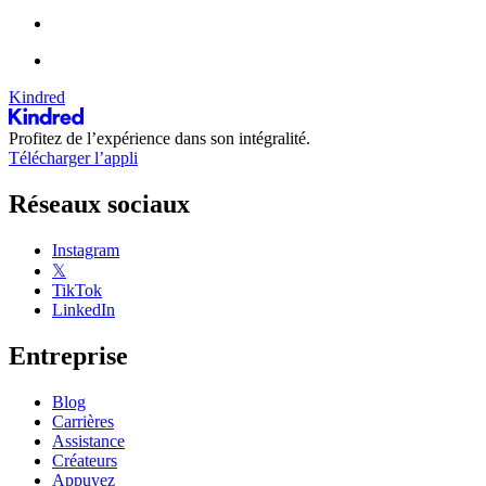
Kindred
Profitez de l’expérience dans son intégralité.
Télécharger l’appli
Réseaux sociaux
Instagram
𝕏
TikTok
LinkedIn
Entreprise
Blog
Carrières
Assistance
Créateurs
Appuyez