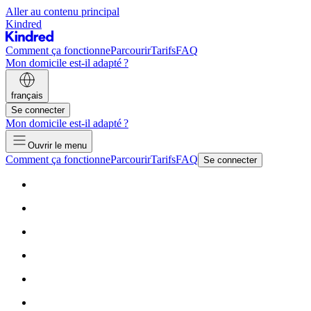
Aller au contenu principal
Kindred
Comment ça fonctionne
Parcourir
Tarifs
FAQ
Mon domicile est-il adapté ?
français
Se connecter
Mon domicile est-il adapté ?
Ouvrir le menu
Comment ça fonctionne
Parcourir
Tarifs
FAQ
Se connecter