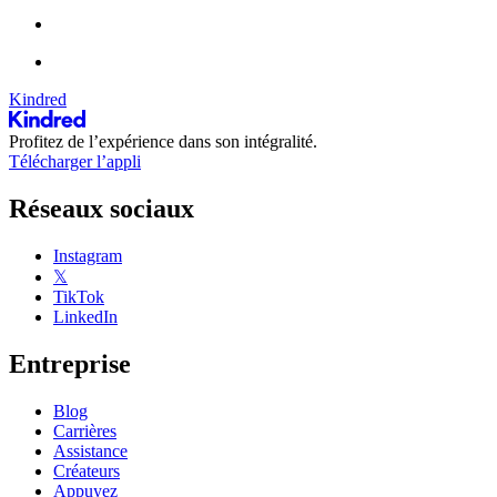
Kindred
Profitez de l’expérience dans son intégralité.
Télécharger l’appli
Réseaux sociaux
Instagram
𝕏
TikTok
LinkedIn
Entreprise
Blog
Carrières
Assistance
Créateurs
Appuyez