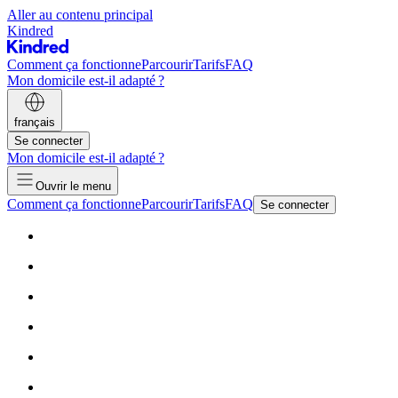
Aller au contenu principal
Kindred
Comment ça fonctionne
Parcourir
Tarifs
FAQ
Mon domicile est-il adapté ?
français
Se connecter
Mon domicile est-il adapté ?
Ouvrir le menu
Comment ça fonctionne
Parcourir
Tarifs
FAQ
Se connecter