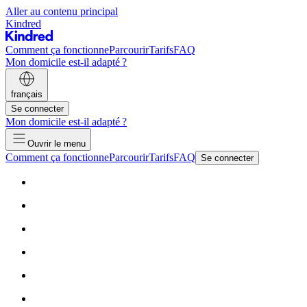
Aller au contenu principal
Kindred
Comment ça fonctionne
Parcourir
Tarifs
FAQ
Mon domicile est-il adapté ?
français
Se connecter
Mon domicile est-il adapté ?
Ouvrir le menu
Comment ça fonctionne
Parcourir
Tarifs
FAQ
Se connecter