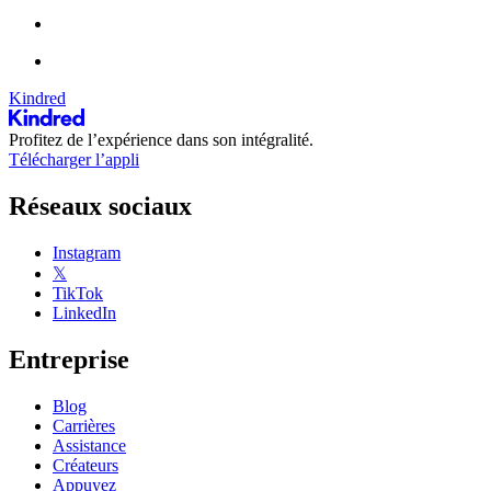
Kindred
Profitez de l’expérience dans son intégralité.
Télécharger l’appli
Réseaux sociaux
Instagram
𝕏
TikTok
LinkedIn
Entreprise
Blog
Carrières
Assistance
Créateurs
Appuyez