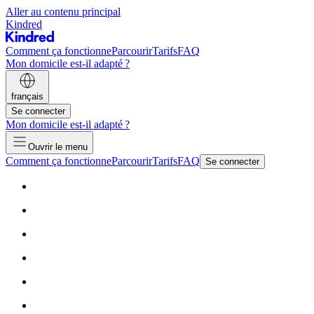
Aller au contenu principal
Kindred
Comment ça fonctionne
Parcourir
Tarifs
FAQ
Mon domicile est-il adapté ?
français
Se connecter
Mon domicile est-il adapté ?
Ouvrir le menu
Comment ça fonctionne
Parcourir
Tarifs
FAQ
Se connecter