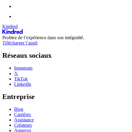
Kindred
Profitez de l’expérience dans son intégralité.
Télécharger l’appli
Réseaux sociaux
Instagram
𝕏
TikTok
LinkedIn
Entreprise
Blog
Carrières
Assistance
Créateurs
Appuyez