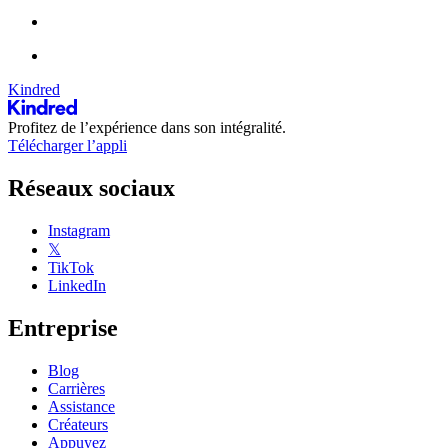
Kindred
Profitez de l’expérience dans son intégralité.
Télécharger l’appli
Réseaux sociaux
Instagram
𝕏
TikTok
LinkedIn
Entreprise
Blog
Carrières
Assistance
Créateurs
Appuyez