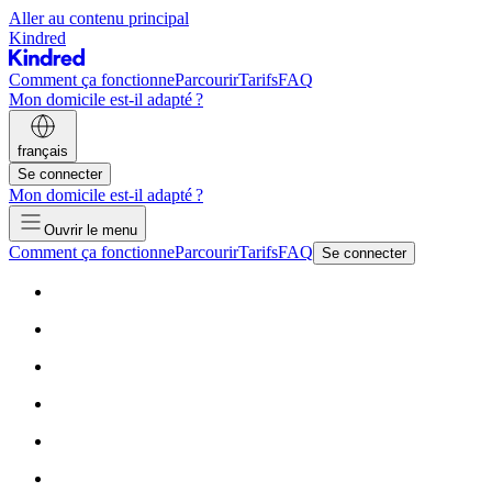
Aller au contenu principal
Kindred
Comment ça fonctionne
Parcourir
Tarifs
FAQ
Mon domicile est-il adapté ?
français
Se connecter
Mon domicile est-il adapté ?
Ouvrir le menu
Comment ça fonctionne
Parcourir
Tarifs
FAQ
Se connecter