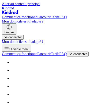
Aller au contenu principal
Kindred
Comment ça fonctionne
Parcourir
Tarifs
FAQ
Mon domicile est-il adapté ?
français
Se connecter
Mon domicile est-il adapté ?
Ouvrir le menu
Comment ça fonctionne
Parcourir
Tarifs
FAQ
Se connecter