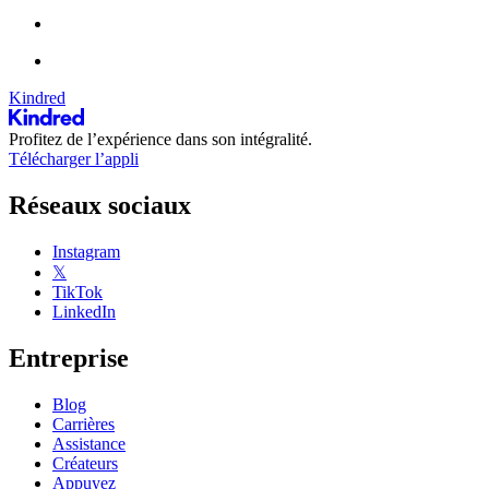
Kindred
Profitez de l’expérience dans son intégralité.
Télécharger l’appli
Réseaux sociaux
Instagram
𝕏
TikTok
LinkedIn
Entreprise
Blog
Carrières
Assistance
Créateurs
Appuyez