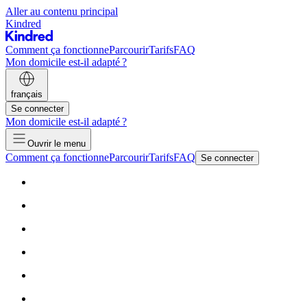
Aller au contenu principal
Kindred
Comment ça fonctionne
Parcourir
Tarifs
FAQ
Mon domicile est-il adapté ?
français
Se connecter
Mon domicile est-il adapté ?
Ouvrir le menu
Comment ça fonctionne
Parcourir
Tarifs
FAQ
Se connecter