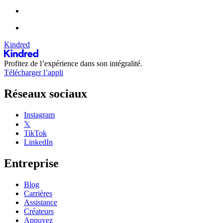
Kindred
Profitez de l’expérience dans son intégralité.
Télécharger l’appli
Réseaux sociaux
Instagram
𝕏
TikTok
LinkedIn
Entreprise
Blog
Carrières
Assistance
Créateurs
Appuyez