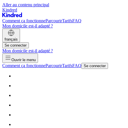
Aller au contenu principal
Kindred
Comment ça fonctionne
Parcourir
Tarifs
FAQ
Mon domicile est-il adapté ?
français
Se connecter
Mon domicile est-il adapté ?
Ouvrir le menu
Comment ça fonctionne
Parcourir
Tarifs
FAQ
Se connecter