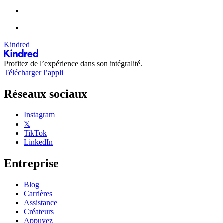
Kindred
Profitez de l’expérience dans son intégralité.
Télécharger l’appli
Réseaux sociaux
Instagram
𝕏
TikTok
LinkedIn
Entreprise
Blog
Carrières
Assistance
Créateurs
Appuyez