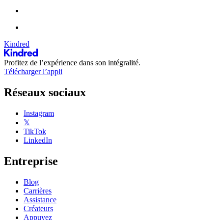
Kindred
Profitez de l’expérience dans son intégralité.
Télécharger l’appli
Réseaux sociaux
Instagram
𝕏
TikTok
LinkedIn
Entreprise
Blog
Carrières
Assistance
Créateurs
Appuyez