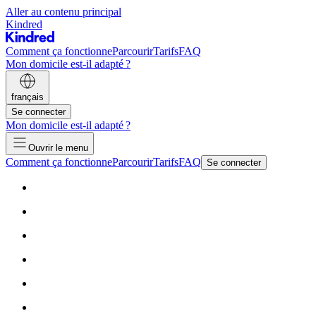
Aller au contenu principal
Kindred
Comment ça fonctionne
Parcourir
Tarifs
FAQ
Mon domicile est-il adapté ?
français
Se connecter
Mon domicile est-il adapté ?
Ouvrir le menu
Comment ça fonctionne
Parcourir
Tarifs
FAQ
Se connecter