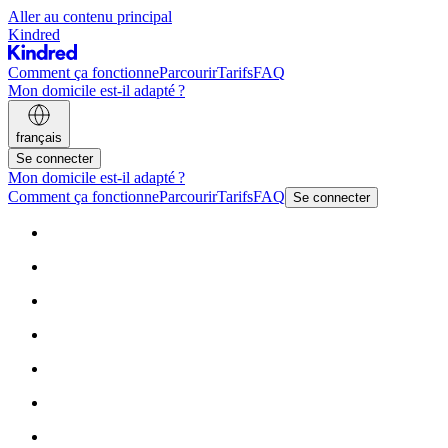
Aller au contenu principal
Kindred
Comment ça fonctionne
Parcourir
Tarifs
FAQ
Mon domicile est-il adapté ?
français
Se connecter
Mon domicile est-il adapté ?
Comment ça fonctionne
Parcourir
Tarifs
FAQ
Se connecter