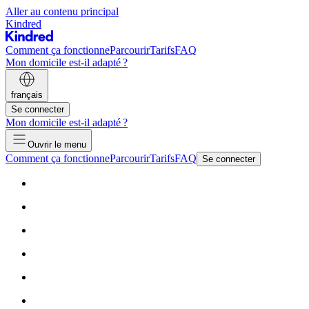
Aller au contenu principal
Kindred
Comment ça fonctionne
Parcourir
Tarifs
FAQ
Mon domicile est-il adapté ?
français
Se connecter
Mon domicile est-il adapté ?
Ouvrir le menu
Comment ça fonctionne
Parcourir
Tarifs
FAQ
Se connecter