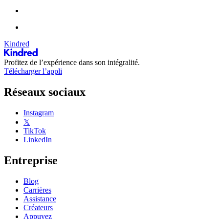
Kindred
Profitez de l’expérience dans son intégralité.
Télécharger l’appli
Réseaux sociaux
Instagram
𝕏
TikTok
LinkedIn
Entreprise
Blog
Carrières
Assistance
Créateurs
Appuyez