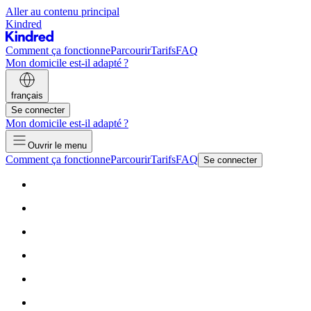
Aller au contenu principal
Kindred
Comment ça fonctionne
Parcourir
Tarifs
FAQ
Mon domicile est-il adapté ?
français
Se connecter
Mon domicile est-il adapté ?
Ouvrir le menu
Comment ça fonctionne
Parcourir
Tarifs
FAQ
Se connecter