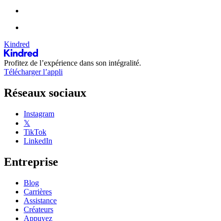
Kindred
Profitez de l’expérience dans son intégralité.
Télécharger l’appli
Réseaux sociaux
Instagram
𝕏
TikTok
LinkedIn
Entreprise
Blog
Carrières
Assistance
Créateurs
Appuyez