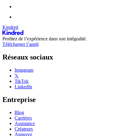
Kindred
Profitez de l’expérience dans son intégralité.
Télécharger l’appli
Réseaux sociaux
Instagram
𝕏
TikTok
LinkedIn
Entreprise
Blog
Carrières
Assistance
Créateurs
Appuyez