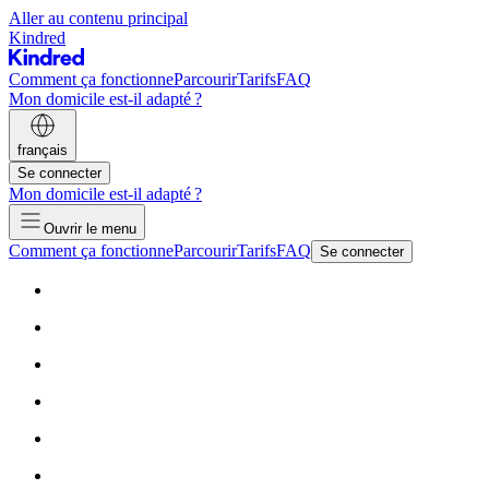
Aller au contenu principal
Kindred
Comment ça fonctionne
Parcourir
Tarifs
FAQ
Mon domicile est-il adapté ?
français
Se connecter
Mon domicile est-il adapté ?
Ouvrir le menu
Comment ça fonctionne
Parcourir
Tarifs
FAQ
Se connecter