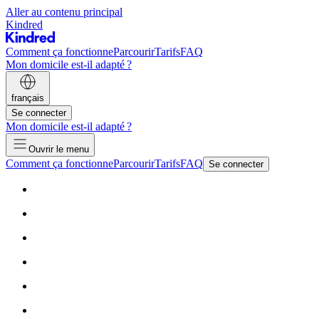
Aller au contenu principal
Kindred
Comment ça fonctionne
Parcourir
Tarifs
FAQ
Mon domicile est-il adapté ?
français
Se connecter
Mon domicile est-il adapté ?
Ouvrir le menu
Comment ça fonctionne
Parcourir
Tarifs
FAQ
Se connecter