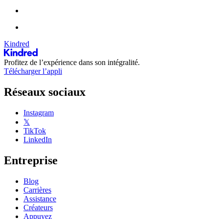
Kindred
Profitez de l’expérience dans son intégralité.
Télécharger l’appli
Réseaux sociaux
Instagram
𝕏
TikTok
LinkedIn
Entreprise
Blog
Carrières
Assistance
Créateurs
Appuyez