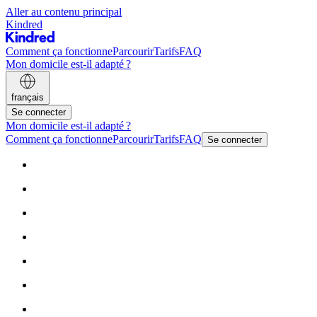
Aller au contenu principal
Kindred
Comment ça fonctionne
Parcourir
Tarifs
FAQ
Mon domicile est-il adapté ?
français
Se connecter
Mon domicile est-il adapté ?
Comment ça fonctionne
Parcourir
Tarifs
FAQ
Se connecter