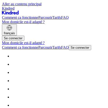
Aller au contenu principal
Kindred
Comment ça fonctionne
Parcourir
Tarifs
FAQ
Mon domicile est-il adapté ?
français
Se connecter
Mon domicile est-il adapté ?
Comment ça fonctionne
Parcourir
Tarifs
FAQ
Se connecter