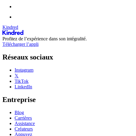
Kindred
Profitez de l’expérience dans son intégralité.
Télécharger l’appli
Réseaux sociaux
Instagram
𝕏
TikTok
LinkedIn
Entreprise
Blog
Carrières
Assistance
Créateurs
Appuyez