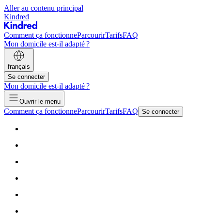
Aller au contenu principal
Kindred
Comment ça fonctionne
Parcourir
Tarifs
FAQ
Mon domicile est-il adapté ?
français
Se connecter
Mon domicile est-il adapté ?
Ouvrir le menu
Comment ça fonctionne
Parcourir
Tarifs
FAQ
Se connecter