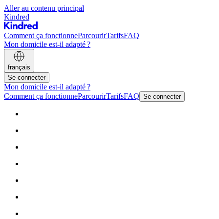
Aller au contenu principal
Kindred
Comment ça fonctionne
Parcourir
Tarifs
FAQ
Mon domicile est-il adapté ?
français
Se connecter
Mon domicile est-il adapté ?
Comment ça fonctionne
Parcourir
Tarifs
FAQ
Se connecter