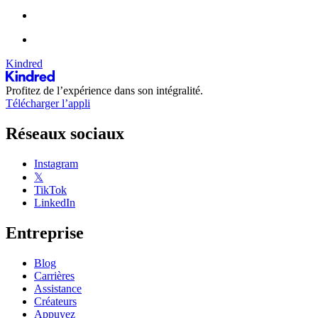
Kindred
Profitez de l’expérience dans son intégralité.
Télécharger l’appli
Réseaux sociaux
Instagram
𝕏
TikTok
LinkedIn
Entreprise
Blog
Carrières
Assistance
Créateurs
Appuyez