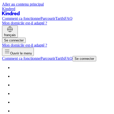
Aller au contenu principal
Kindred
Comment ça fonctionne
Parcourir
Tarifs
FAQ
Mon domicile est-il adapté ?
français
Se connecter
Mon domicile est-il adapté ?
Ouvrir le menu
Comment ça fonctionne
Parcourir
Tarifs
FAQ
Se connecter