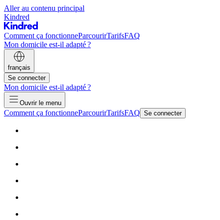
Aller au contenu principal
Kindred
Comment ça fonctionne
Parcourir
Tarifs
FAQ
Mon domicile est-il adapté ?
français
Se connecter
Mon domicile est-il adapté ?
Ouvrir le menu
Comment ça fonctionne
Parcourir
Tarifs
FAQ
Se connecter