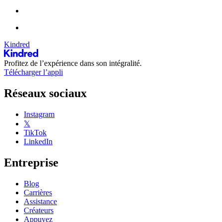
Kindred
Profitez de l’expérience dans son intégralité.
Télécharger l’appli
Réseaux sociaux
Instagram
𝕏
TikTok
LinkedIn
Entreprise
Blog
Carrières
Assistance
Créateurs
Appuyez