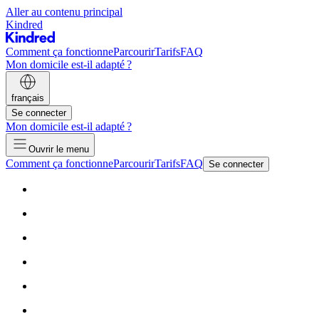
Aller au contenu principal
Kindred
Comment ça fonctionne
Parcourir
Tarifs
FAQ
Mon domicile est-il adapté ?
français
Se connecter
Mon domicile est-il adapté ?
Ouvrir le menu
Comment ça fonctionne
Parcourir
Tarifs
FAQ
Se connecter