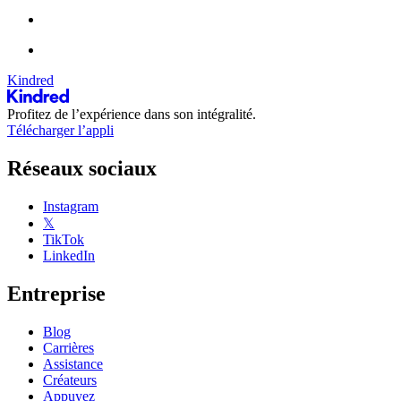
Kindred
Profitez de l’expérience dans son intégralité.
Télécharger l’appli
Réseaux sociaux
Instagram
𝕏
TikTok
LinkedIn
Entreprise
Blog
Carrières
Assistance
Créateurs
Appuyez