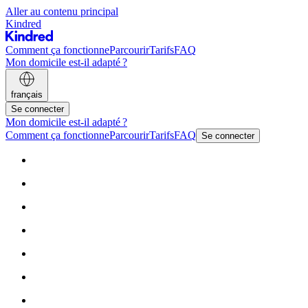
Aller au contenu principal
Kindred
Comment ça fonctionne
Parcourir
Tarifs
FAQ
Mon domicile est-il adapté ?
français
Se connecter
Mon domicile est-il adapté ?
Comment ça fonctionne
Parcourir
Tarifs
FAQ
Se connecter