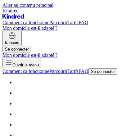
Aller au contenu principal
Kindred
Comment ça fonctionne
Parcourir
Tarifs
FAQ
Mon domicile est-il adapté ?
français
Se connecter
Mon domicile est-il adapté ?
Ouvrir le menu
Comment ça fonctionne
Parcourir
Tarifs
FAQ
Se connecter