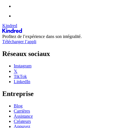
Kindred
Profitez de l’expérience dans son intégralité.
Télécharger l’appli
Réseaux sociaux
Instagram
𝕏
TikTok
LinkedIn
Entreprise
Blog
Carrières
Assistance
Créateurs
Appuyez