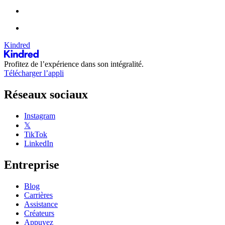
Kindred
Profitez de l’expérience dans son intégralité.
Télécharger l’appli
Réseaux sociaux
Instagram
𝕏
TikTok
LinkedIn
Entreprise
Blog
Carrières
Assistance
Créateurs
Appuyez