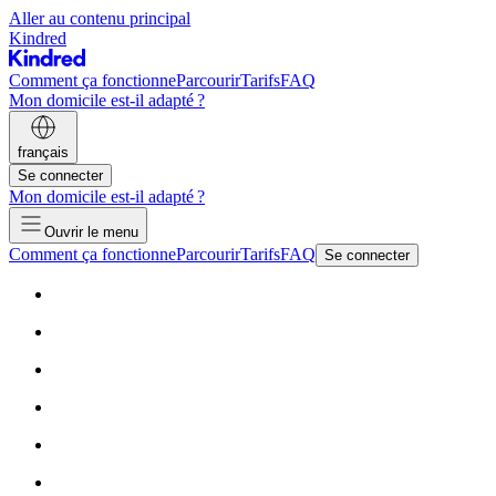
Aller au contenu principal
Kindred
Comment ça fonctionne
Parcourir
Tarifs
FAQ
Mon domicile est-il adapté ?
français
Se connecter
Mon domicile est-il adapté ?
Ouvrir le menu
Comment ça fonctionne
Parcourir
Tarifs
FAQ
Se connecter