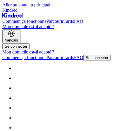
Aller au contenu principal
Kindred
Comment ça fonctionne
Parcourir
Tarifs
FAQ
Mon domicile est-il adapté ?
français
Se connecter
Mon domicile est-il adapté ?
Comment ça fonctionne
Parcourir
Tarifs
FAQ
Se connecter