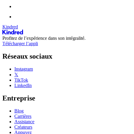
Kindred
Profitez de l’expérience dans son intégralité.
Télécharger l’appli
Réseaux sociaux
Instagram
𝕏
TikTok
LinkedIn
Entreprise
Blog
Carrières
Assistance
Créateurs
Appuyez