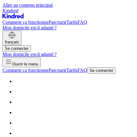
Aller au contenu principal
Kindred
Comment ça fonctionne
Parcourir
Tarifs
FAQ
Mon domicile est-il adapté ?
français
Se connecter
Mon domicile est-il adapté ?
Ouvrir le menu
Comment ça fonctionne
Parcourir
Tarifs
FAQ
Se connecter