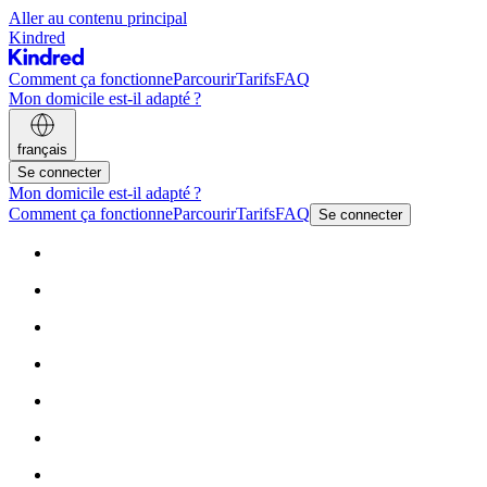
Aller au contenu principal
Kindred
Comment ça fonctionne
Parcourir
Tarifs
FAQ
Mon domicile est-il adapté ?
français
Se connecter
Mon domicile est-il adapté ?
Comment ça fonctionne
Parcourir
Tarifs
FAQ
Se connecter