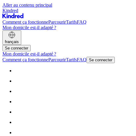
Aller au contenu principal
Kindred
Comment ça fonctionne
Parcourir
Tarifs
FAQ
Mon domicile est-il adapté ?
français
Se connecter
Mon domicile est-il adapté ?
Comment ça fonctionne
Parcourir
Tarifs
FAQ
Se connecter