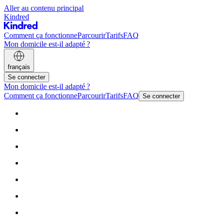
Aller au contenu principal
Kindred
Comment ça fonctionne
Parcourir
Tarifs
FAQ
Mon domicile est-il adapté ?
français
Se connecter
Mon domicile est-il adapté ?
Comment ça fonctionne
Parcourir
Tarifs
FAQ
Se connecter