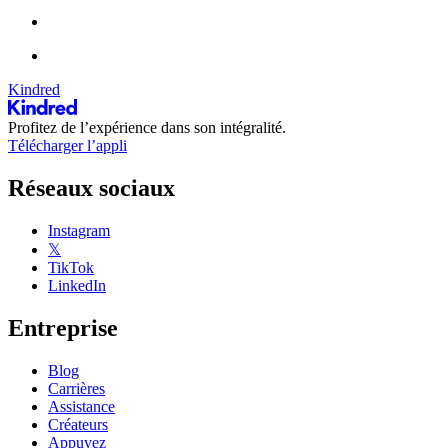
Kindred
Profitez de l’expérience dans son intégralité.
Télécharger l’appli
Réseaux sociaux
Instagram
𝕏
TikTok
LinkedIn
Entreprise
Blog
Carrières
Assistance
Créateurs
Appuyez