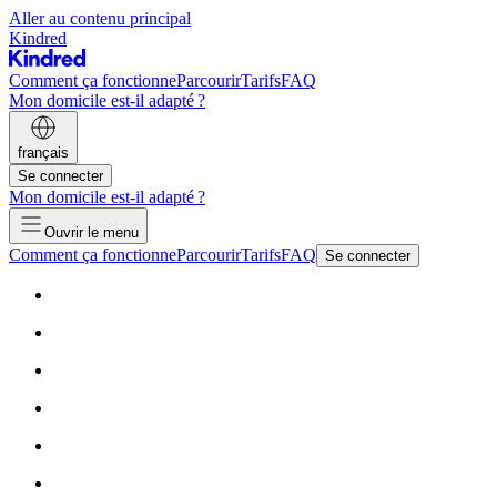
Aller au contenu principal
Kindred
Comment ça fonctionne
Parcourir
Tarifs
FAQ
Mon domicile est-il adapté ?
français
Se connecter
Mon domicile est-il adapté ?
Ouvrir le menu
Comment ça fonctionne
Parcourir
Tarifs
FAQ
Se connecter