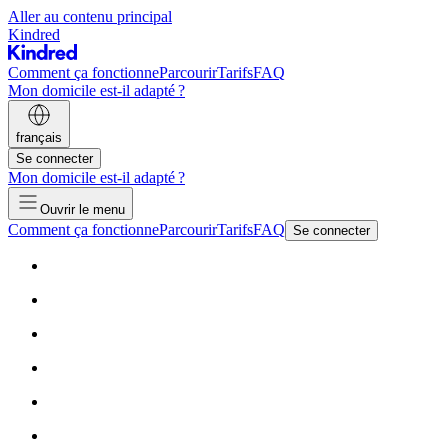
Aller au contenu principal
Kindred
Comment ça fonctionne
Parcourir
Tarifs
FAQ
Mon domicile est-il adapté ?
français
Se connecter
Mon domicile est-il adapté ?
Ouvrir le menu
Comment ça fonctionne
Parcourir
Tarifs
FAQ
Se connecter