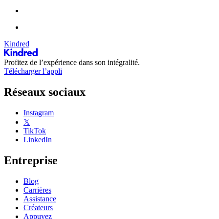
Kindred
Profitez de l’expérience dans son intégralité.
Télécharger l’appli
Réseaux sociaux
Instagram
𝕏
TikTok
LinkedIn
Entreprise
Blog
Carrières
Assistance
Créateurs
Appuyez