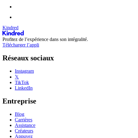
Kindred
Profitez de l’expérience dans son intégralité.
Télécharger l’appli
Réseaux sociaux
Instagram
𝕏
TikTok
LinkedIn
Entreprise
Blog
Carrières
Assistance
Créateurs
Appuyez