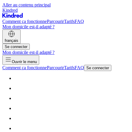
Aller au contenu principal
Kindred
Comment ça fonctionne
Parcourir
Tarifs
FAQ
Mon domicile est-il adapté ?
français
Se connecter
Mon domicile est-il adapté ?
Ouvrir le menu
Comment ça fonctionne
Parcourir
Tarifs
FAQ
Se connecter