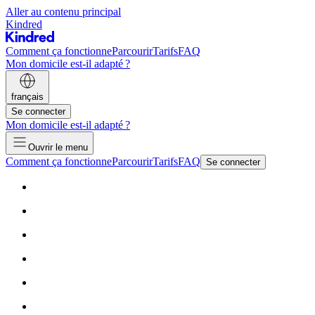
Aller au contenu principal
Kindred
Comment ça fonctionne
Parcourir
Tarifs
FAQ
Mon domicile est-il adapté ?
français
Se connecter
Mon domicile est-il adapté ?
Ouvrir le menu
Comment ça fonctionne
Parcourir
Tarifs
FAQ
Se connecter