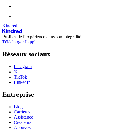
Kindred
Profitez de l’expérience dans son intégralité.
Télécharger l’appli
Réseaux sociaux
Instagram
𝕏
TikTok
LinkedIn
Entreprise
Blog
Carrières
Assistance
Créateurs
Appuyez