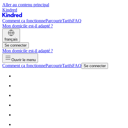
Aller au contenu principal
Kindred
Comment ça fonctionne
Parcourir
Tarifs
FAQ
Mon domicile est-il adapté ?
français
Se connecter
Mon domicile est-il adapté ?
Ouvrir le menu
Comment ça fonctionne
Parcourir
Tarifs
FAQ
Se connecter