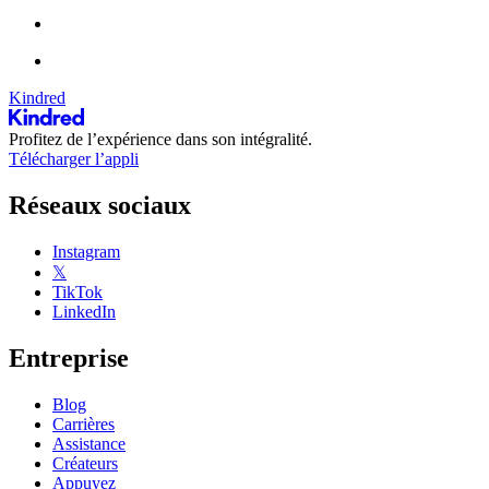
Kindred
Profitez de l’expérience dans son intégralité.
Télécharger l’appli
Réseaux sociaux
Instagram
𝕏
TikTok
LinkedIn
Entreprise
Blog
Carrières
Assistance
Créateurs
Appuyez